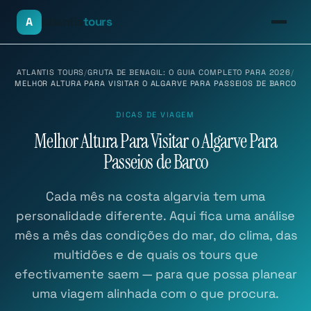
atlantis
tours
A
ATLANTIS TOURS
/
GRUTA DE BENAGIL: O GUIA COMPLETO PARA 2026
/
MELHOR ALTURA PARA VISITAR O ALGARVE PARA PASSEIOS DE BARCO
DICAS DE VIAGEM
Melhor Altura Para Visitar o Algarve Para
Passeios de Barco
Cada mês na costa algarvia tem uma
personalidade diferente. Aqui fica uma análise
mês a mês das condições do mar, do clima, das
multidões e de quais os tours que
efectivamente saem — para que possa planear
uma viagem alinhada com o que procura.