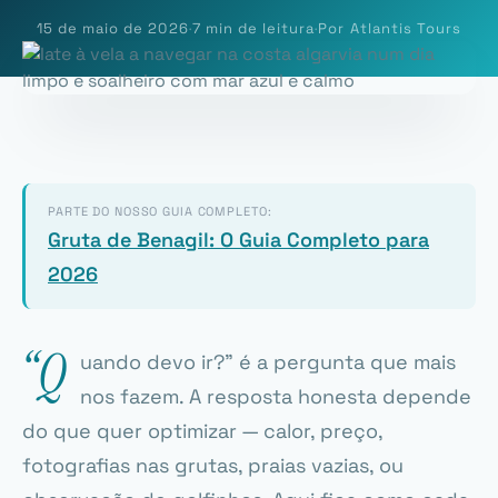
15 de maio de 2026
·
7 min de leitura
·
Por Atlantis Tours
PARTE DO NOSSO GUIA COMPLETO:
Gruta de Benagil: O Guia Completo para
2026
“Q
uando devo ir?” é a pergunta que mais
nos fazem. A resposta honesta depende
do que quer optimizar — calor, preço,
fotografias nas grutas, praias vazias, ou