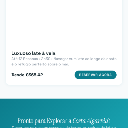
Luxuoso Iate à vela
Até 12 Pessoas • 2h30 • Navegar num iate ao longo da costa
é o refúgio perfeito sobre o mar.
Desde €368.42
RESERVAR AGORA
Pronto para Explorar a
Costa Algarvia
?
Descubra os nossos passeios de barco, cruzeiros de iate e