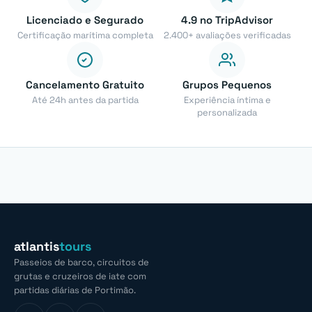
Licenciado e Segurado
4.9 no TripAdvisor
Certificação marítima completa
2.400+ avaliações verificadas
Cancelamento Gratuito
Grupos Pequenos
Até 24h antes da partida
Experiência íntima e
personalizada
atlantis
tours
Passeios de barco, circuitos de
grutas e cruzeiros de iate com
partidas diárias de Portimão.