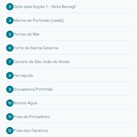
Opte pela Opção 1 – Rota Benagil
Marina de Portimão (saída)
Portas do Mar
Forte de Santa Catarina
Castelo de São João do Arade
Ferragudo
Docapesca Portimão
Nosolo Água
Praia do Pintadinho
Praia dos Caneiros