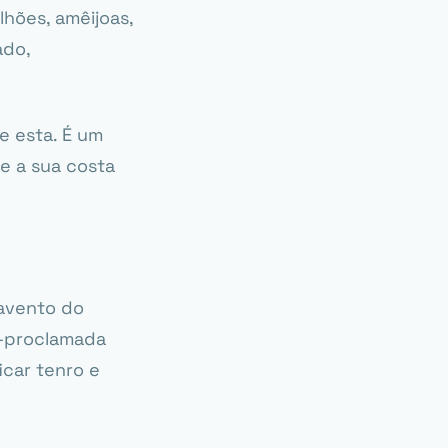
hões, amêijoas,
ado,
e esta. É um
e a sua costa
tavento do
o-proclamada
icar tenro e