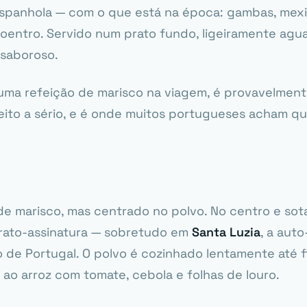
espanhola — com o que está na época: gambas, mexil
oentro. Servido num prato fundo, ligeiramente agu
saboroso.
 uma refeição de marisco na viagem, é provavelment
eito a sério, e é onde muitos portugueses acham qu
de marisco, mas centrado no polvo. No centro e so
prato-assinatura — sobretudo em
Santa Luzia
, a aut
o de Portugal. O polvo é cozinhado lentamente até f
 ao arroz com tomate, cebola e folhas de louro.