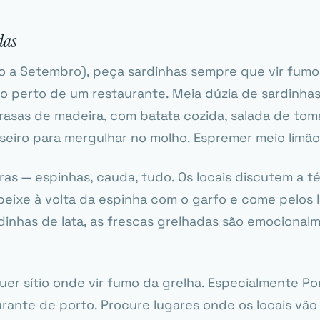
das
o a Setembro), peça sardinhas sempre que vir fumo 
o perto de um restaurante. Meia dúzia de sardinhas 
rasas de madeira, com batata cozida, salada de tom
seiro para mergulhar no molho. Espremer meio limão
as — espinhas, cauda, tudo. Os locais discutem a t
peixe à volta da espinha com o garfo e come pelos l
inhas de lata, as frescas grelhadas são emocional
er sítio onde vir fumo da grelha. Especialmente Po
rante de porto. Procure lugares onde os locais vão