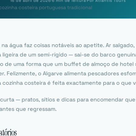
16 de abril de 2026
·
6 min de leitura
·
Por Atlantis Tours
a água faz coisas notáveis ao apetite. Ar salgado, s
a ligeira de um semi-rígido — sai-se do barco genu
 de uma forma que um buffet de almoço de hotel
zer. Felizmente, o Algarve alimenta pescadores esfo
ua cozinha costeira é feita exactamente para o que v
ta curta — pratos, sítios e dicas para encomendar qu
itantes que regressam.
atórios