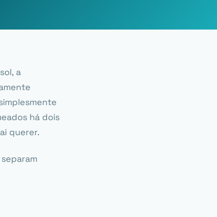
ol, a
inamente
 simplesmente
meados há dois
ai querer.
e separam