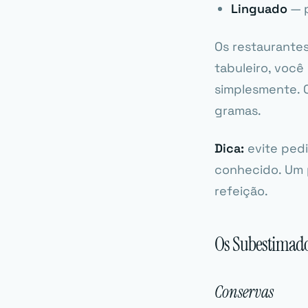
Linguado
— p
Os restaurante
tabuleiro, você
simplesmente. 
gramas.
Dica:
evite pedi
conhecido. Um p
refeição.
Os Subestimad
Conservas