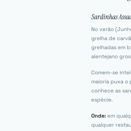
Sardinhas Assa
No verão (Junh
grelha de carvã
grelhadas em b
alentejano gros
Comem-se inteir
maioria puxa o 
conhece as sard
espécie.
Onde:
em qualqu
qualquer restau