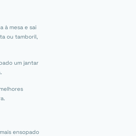
a à mesa e sai
a ou tamboril,
upado um jantar
.
 melhores
a.
— mais ensopado