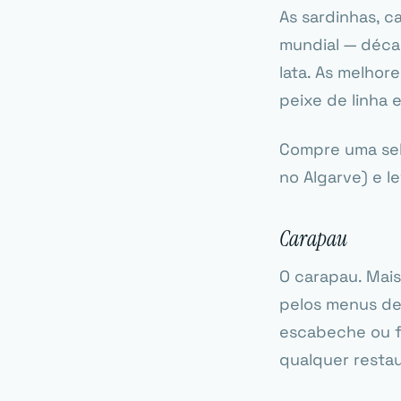
As sardinhas, c
mundial — décad
lata. As melhor
peixe de linha e
Compre uma se
no Algarve) e l
Carapau
O carapau. Mai
pelos menus de 
escabeche ou fr
qualquer resta