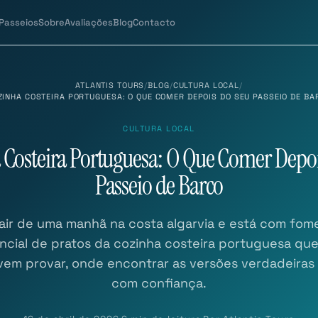
Passeios
Sobre
Avaliações
Blog
Contacto
ATLANTIS TOURS
/
BLOG
/
CULTURA LOCAL
/
ZINHA COSTEIRA PORTUGUESA: O QUE COMER DEPOIS DO SEU PASSEIO DE BA
CULTURA LOCAL
 Costeira Portuguesa: O Que Comer Depoi
Passeio de Barco
ir de uma manhã na costa algarvia e está com fome
encial de pratos da cozinha costeira portuguesa qu
vem provar, onde encontrar as versões verdadeiras
com confiança.