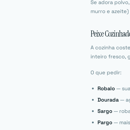
Se adora polvo,
murro e azeite
Peixe Cozinhad
A cozinha coste
inteiro fresco, 
O que pedir:
Robalo
— sua
Dourada
— ag
Sargo
— roba
Pargo
— mais