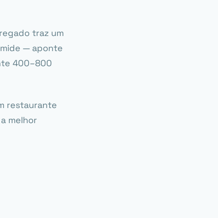
pregado traz um
timide — aponte
ente 400–800
um restaurante
 a melhor