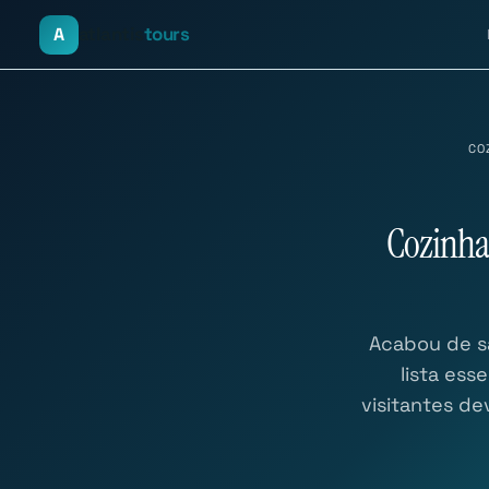
atlantis
tours
A
CO
Cozinha
Acabou de sa
lista ess
visitantes de