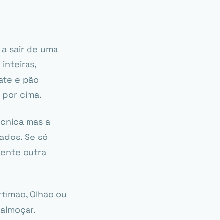
a sair de uma
inteiras,
ate e pão
 por cima.
écnica mas a
ados. Se só
mente outra
rtimão, Olhão ou
 almoçar.