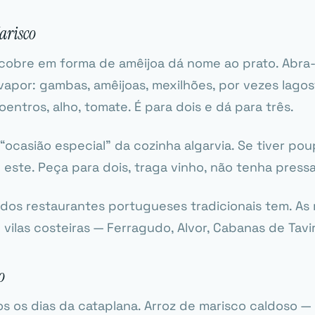
arisco
cobre em forma de amêijoa dá nome ao prato. Abra-
por: gambas, amêijoas, mexilhões, por vezes lagost
oentros, alho, tomate. É para dois e dá para três.
 “ocasião especial” da cozinha algarvia. Se tiver po
é este. Peça para dois, traga vinho, não tenha pressa
 dos restaurantes portugueses tradicionais tem. As
vilas costeiras — Ferragudo, Alvor, Cabanas de Tavir
o
s os dias da cataplana. Arroz de marisco caldoso 