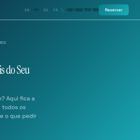
+351 969 703 185
Reservar
EN
PT
ES
FR
RCO
s do Seu
? Aqui fica a
e todos os
 e o que pedir