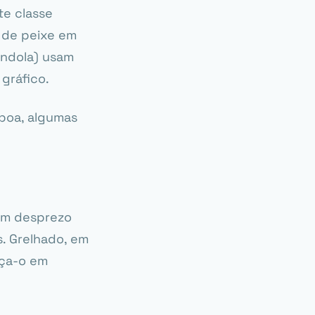
te classe
a de peixe em
Gondola) usam
 gráfico.
sboa, algumas
com desprezo
s. Grelhado, em
eça-o em