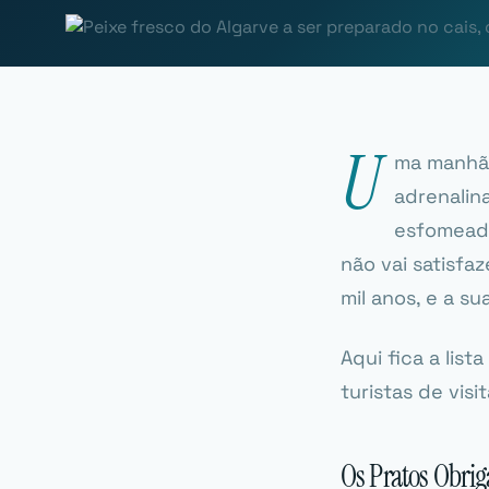
U
ma manhã n
adrenalin
esfomeado
não vai satisfa
mil anos, e a s
Aqui fica a lis
turistas de vis
Os Pratos Obrig