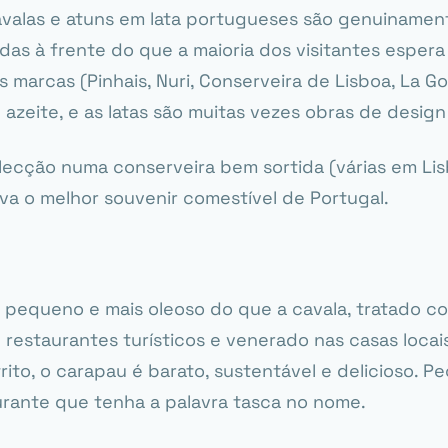
avalas e atuns em lata portugueses são genuinamen
as à frente do que a maioria dos visitantes esper
es marcas (Pinhais, Nuri, Conserveira de Lisboa, La 
 azeite, e as latas são muitas vezes obras de design
lecção numa
conserveira
bem sortida (várias em Li
eva o melhor
souvenir
comestível de Portugal.
s pequeno e mais oleoso do que a cavala, tratado 
restaurantes turísticos e venerado nas casas locai
ito, o carapau é barato, sustentável e delicioso. P
urante que tenha a palavra
tasca
no nome.