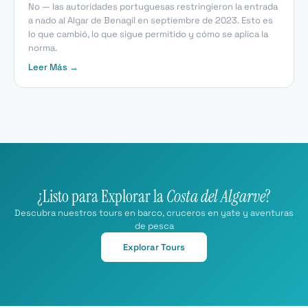
No — las autoridades portuguesas restringieron la entrada
a nado al Algar de Benagil en septiembre de 2023. Esto es
lo que cambió, lo que sigue permitido y cómo se aplica la
norma.
Leer Más →
¿Listo para Explorar la
Costa del Algarve
?
Descubra nuestros tours en barco, cruceros en yate y aventuras
de pesca
Explorar Tours