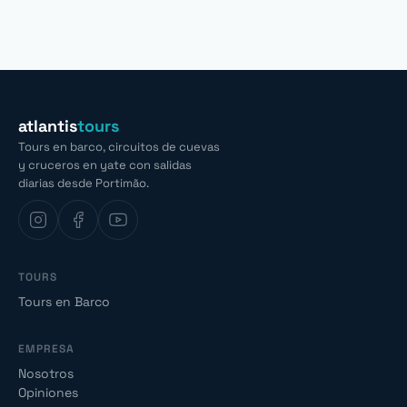
atlantis
tours
Tours en barco, circuitos de cuevas
y cruceros en yate con salidas
diarias desde Portimão.
TOURS
Tours en Barco
EMPRESA
Nosotros
Opiniones