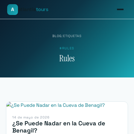
atlantis
tours
A
BLOG
/
ETIQUETAS
#RULES
Rules
14 de mayo de 2026
¿Se Puede Nadar en la Cueva de
Benagil?